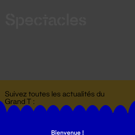
Spectacles
Suivez toutes les actualités du
Grand T :
S'inscrire
Bienvenue !