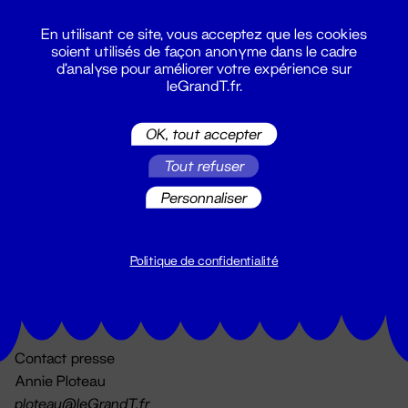
En utilisant ce site, vous acceptez que les cookies
soient utilisés de façon anonyme dans le cadre
d'analyse pour améliorer votre expérience sur
leGrandT.fr.
OK, tout accepter
Billetterie
Tout refuser
02 51 88 25 25
billetterie@leGrandT.fr
Personnaliser
Du lundi au vendredi 14h → 18h
🚨 Accueil physique impossible jusqu'à l'ouverture
Politique de confidentialité
Adresse postale uniquement :
19 rue Morand 44000 Nantes
Contact presse
Annie Ploteau
ploteau@leGrandT.fr