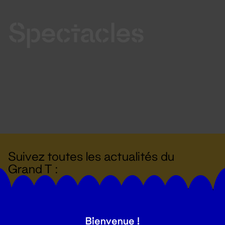
Spectacles
Suivez toutes les actualités du
Grand T :
S'inscrire
Bienvenue !