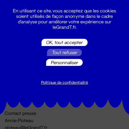
En utilisant ce site, vous acceptez que les cookies
soient utilisés de façon anonyme dans le cadre
d'analyse pour améliorer votre expérience sur
leGrandT.fr.
OK, tout accepter
Billetterie
Tout refuser
02 51 88 25 25
billetterie@leGrandT.fr
Personnaliser
Du lundi au vendredi 14h → 18h
🚨 Accueil physique impossible jusqu'à l'ouverture
Politique de confidentialité
Adresse postale uniquement :
19 rue Morand 44000 Nantes
Contact presse
Annie Ploteau
ploteau@leGrandT.fr