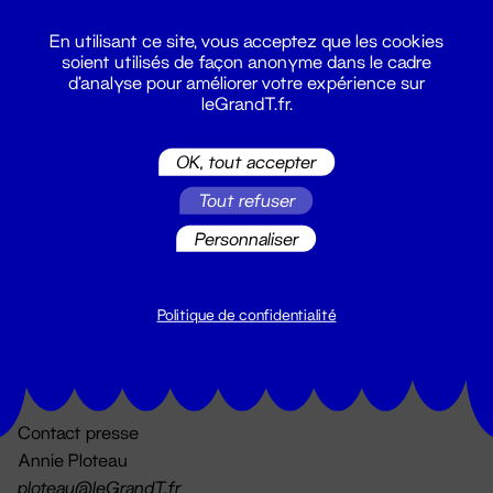
En utilisant ce site, vous acceptez que les cookies
soient utilisés de façon anonyme dans le cadre
d'analyse pour améliorer votre expérience sur
leGrandT.fr.
OK, tout accepter
Billetterie
Tout refuser
02 51 88 25 25
billetterie@leGrandT.fr
Personnaliser
Du lundi au vendredi 14h → 18h
🚨 Accueil physique impossible jusqu'à l'ouverture
Politique de confidentialité
Adresse postale uniquement :
19 rue Morand 44000 Nantes
Contact presse
Annie Ploteau
ploteau@leGrandT.fr