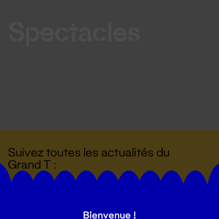
Spectacles
Suivez toutes les actualités du
Grand T :
S'inscrire
Bienvenue !