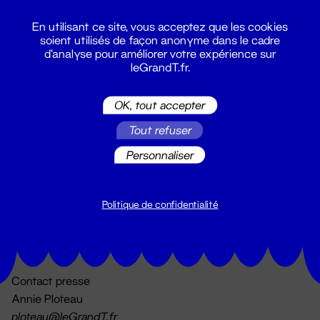
En utilisant ce site, vous acceptez que les cookies
soient utilisés de façon anonyme dans le cadre
d'analyse pour améliorer votre expérience sur
leGrandT.fr.
OK, tout accepter
Billetterie
Tout refuser
02 51 88 25 25
billetterie@leGrandT.fr
Personnaliser
Du lundi au vendredi 14h → 18h
🚨 Accueil physique impossible jusqu'à l'ouverture
Politique de confidentialité
Adresse postale uniquement :
19 rue Morand 44000 Nantes
Contact presse
Annie Ploteau
ploteau@leGrandT.fr