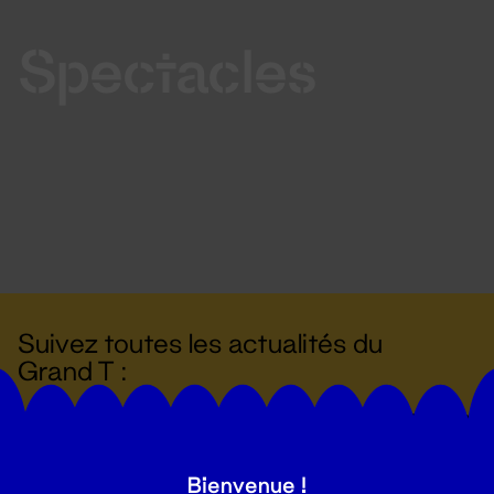
Spectacles
Suivez toutes les actualités du
Grand T :
S'inscrire
Bienvenue !