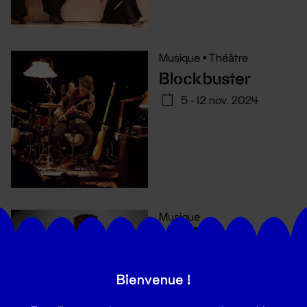
Musique
•
Théâtre
Blockbuster
5 - 12 nov. 2024
Musique
Les Égarés
4 oct. 2024
Bienvenue !