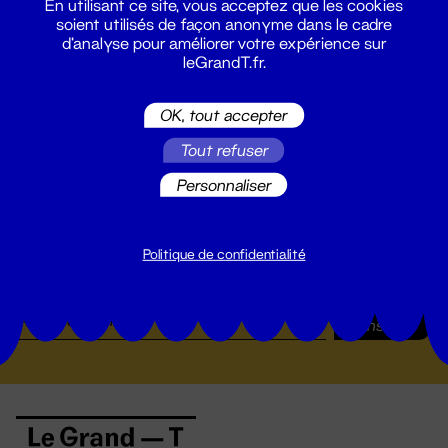
En utilisant ce site, vous acceptez que les cookies
soient utilisés de façon anonyme dans le cadre
d'analyse pour améliorer votre expérience sur
leGrandT.fr.
OK, tout accepter
Tout refuser
Personnaliser
Suivez toutes les actualités du
Politique de confidentialité
Grand T :
S'inscrire