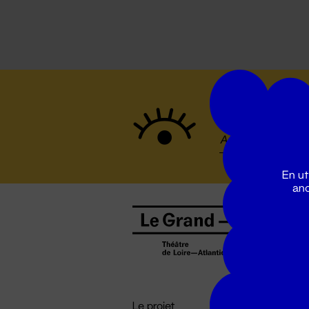
Suivez to
En ut
ano
B
0
b
D

i
Le projet