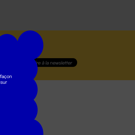
S'inscrire
à la newsletter
 façon
 sur