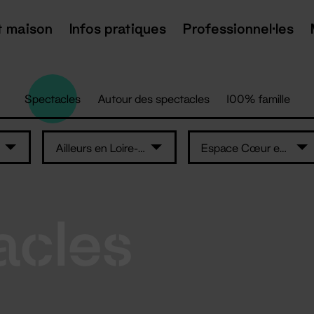
t maison
Infos pratiques
Professionnel·les
Spectacles
Autour des spectacles
100% famille
Ailleurs en Loire-Atlantique
Espace Cœur en Scène
acles