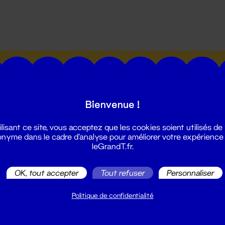
utes les actualités du Grand T :
Bienvenue !
ilisant ce site, vous acceptez que les cookies soient utilisés de
nyme dans le cadre d'analyse pour améliorer votre expérience
leGrandT.fr.
illetterie
2 51 88 25 25
OK, tout accepter
Tout refuser
Personnaliser
illetterie@leGrandT.fr
u lundi au vendredi 14h → 18h
Politique de confidentialité
 Accueil physique
mpossible jusqu'à l'ouverture