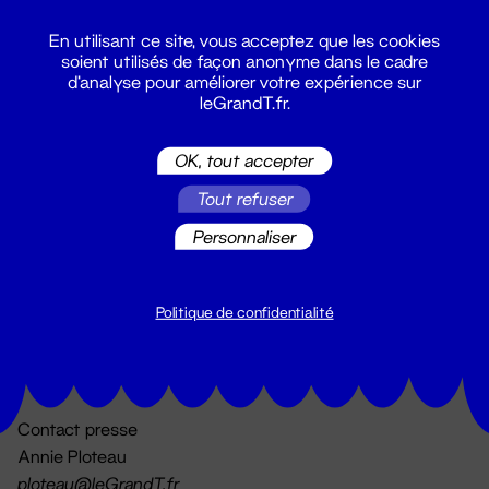
En utilisant ce site, vous acceptez que les cookies
soient utilisés de façon anonyme dans le cadre
d'analyse pour améliorer votre expérience sur
leGrandT.fr.
OK, tout accepter
Billetterie
Tout refuser
02 51 88 25 25
billetterie@leGrandT.fr
Personnaliser
Du lundi au vendredi 14h → 18h
🚨 Accueil physique impossible jusqu'à l'ouverture
Politique de confidentialité
Adresse postale uniquement :
19 rue Morand 44000 Nantes
Contact presse
Annie Ploteau
ploteau@leGrandT.fr