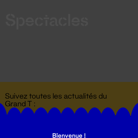
Spectacles
Suivez toutes les actualités du
Grand T :
S'inscrire
Bienvenue !