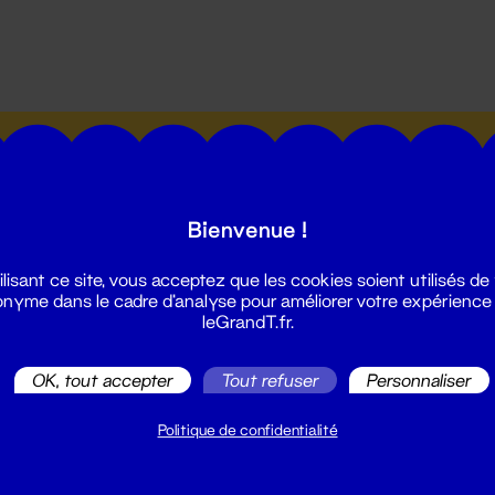
utes les actualités du Grand T :
Bienvenue !
ilisant ce site, vous acceptez que les cookies soient utilisés de
nyme dans le cadre d'analyse pour améliorer votre expérience
leGrandT.fr.
illetterie
2 51 88 25 25
OK, tout accepter
Tout refuser
Personnaliser
illetterie@leGrandT.fr
u lundi au vendredi 14h → 18h
Politique de confidentialité
 Accueil physique
mpossible jusqu'à l'ouverture