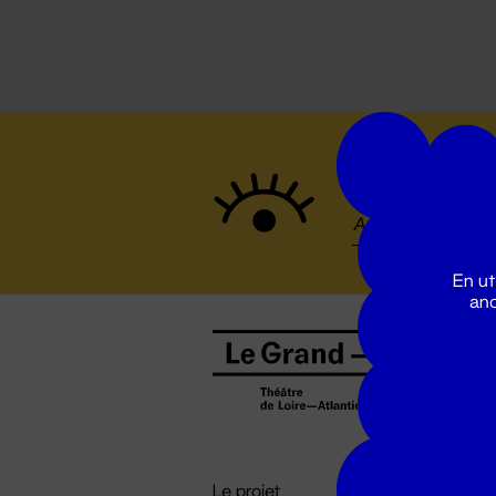
Suivez to
En ut
ano
B
0
b
D

i
Le projet