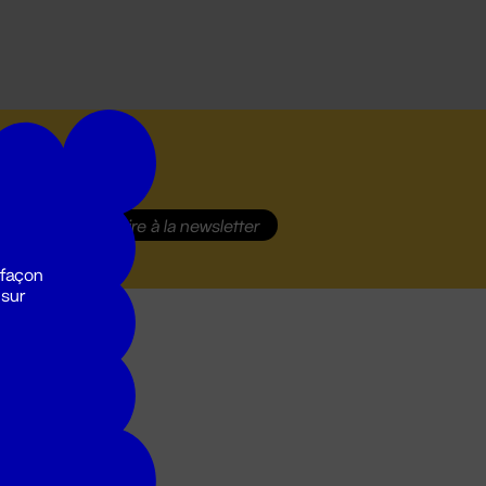
S'inscrire
à la newsletter
 façon
 sur