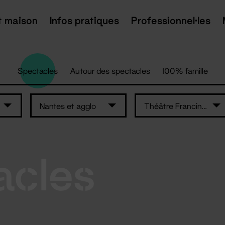
t maison
Infos pratiques
Professionnel·les
Spectacles
Autour des spectacles
100% famille
Nantes et agglo
Théâtre Francine Vasse
acles