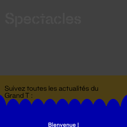
Spectacles
Suivez toutes les actualités du
Grand T :
S'inscrire
Bienvenue !