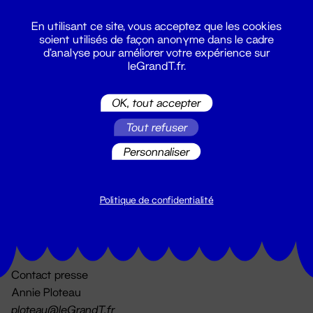
En utilisant ce site, vous acceptez que les cookies
soient utilisés de façon anonyme dans le cadre
d'analyse pour améliorer votre expérience sur
leGrandT.fr.
OK, tout accepter
Billetterie
Tout refuser
02 51 88 25 25
billetterie@leGrandT.fr
Personnaliser
Du lundi au vendredi 14h → 18h
🚨 Accueil physique impossible jusqu'à l'ouverture
Politique de confidentialité
Adresse postale uniquement :
19 rue Morand 44000 Nantes
Contact presse
Annie Ploteau
ploteau@leGrandT.fr