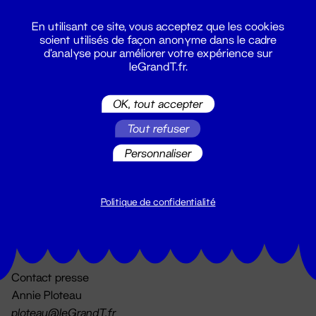
En utilisant ce site, vous acceptez que les cookies
soient utilisés de façon anonyme dans le cadre
d'analyse pour améliorer votre expérience sur
leGrandT.fr.
OK, tout accepter
Billetterie
Tout refuser
02 51 88 25 25
billetterie@leGrandT.fr
Personnaliser
Du lundi au vendredi 14h → 18h
🚨 Accueil physique impossible jusqu'à l'ouverture
Politique de confidentialité
Adresse postale uniquement :
19 rue Morand 44000 Nantes
Contact presse
Annie Ploteau
ploteau@leGrandT.fr