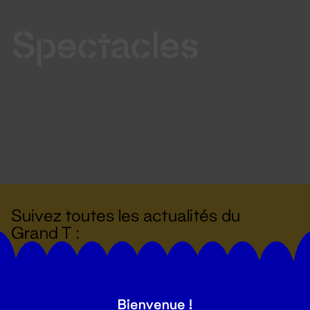
Spectacles
Suivez toutes les actualités du
Grand T :
S'inscrire
Bienvenue !