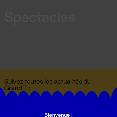
Spectacles
Suivez toutes les actualités du
Grand T :
S'inscrire
Bienvenue !