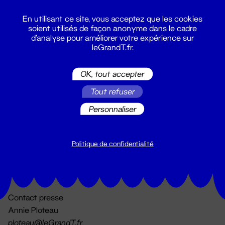
En utilisant ce site, vous acceptez que les cookies
soient utilisés de façon anonyme dans le cadre
d'analyse pour améliorer votre expérience sur
leGrandT.fr.
OK, tout accepter
Billetterie
Tout refuser
02 51 88 25 25
billetterie@leGrandT.fr
Personnaliser
Du lundi au vendredi 14h → 18h
🚨 Accueil physique impossible jusqu'à l'ouverture
Politique de confidentialité
Adresse postale uniquement :
19 rue Morand 44000 Nantes
Contact presse
Annie Ploteau
ploteau@leGrandT.fr