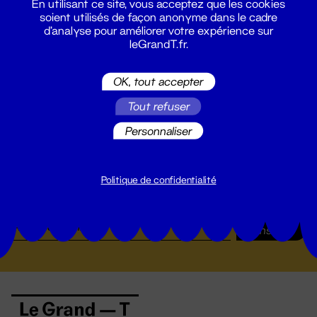
19 - 22 nov. 2024
En utilisant ce site, vous acceptez que les cookies
soient utilisés de façon anonyme dans le cadre
d'analyse pour améliorer votre expérience sur
leGrandT.fr.
OK, tout accepter
Tout refuser
Personnaliser
Suivez toutes les actualités du
Politique de confidentialité
Grand T :
S'inscrire