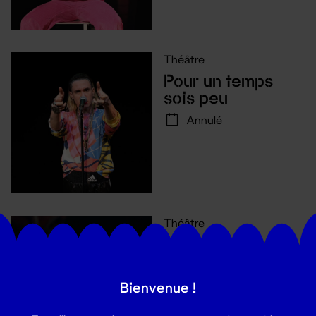
Théâtre
Pour un temps
sois peu
Annulé
Théâtre
Comment avouer
son amour quand
on ne sait pas le
Bienvenue !
mot pour le dire ?