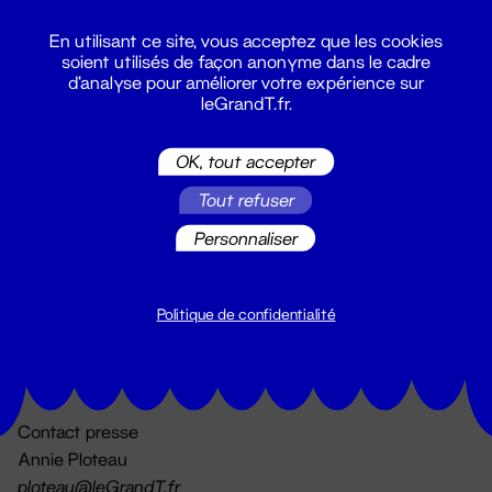
En utilisant ce site, vous acceptez que les cookies
soient utilisés de façon anonyme dans le cadre
d'analyse pour améliorer votre expérience sur
leGrandT.fr.
OK, tout accepter
Billetterie
Tout refuser
02 51 88 25 25
billetterie@leGrandT.fr
Personnaliser
Du lundi au vendredi 14h → 18h
🚨 Accueil physique impossible jusqu'à l'ouverture
Politique de confidentialité
Adresse postale uniquement :
19 rue Morand 44000 Nantes
Contact presse
Annie Ploteau
ploteau@leGrandT.fr