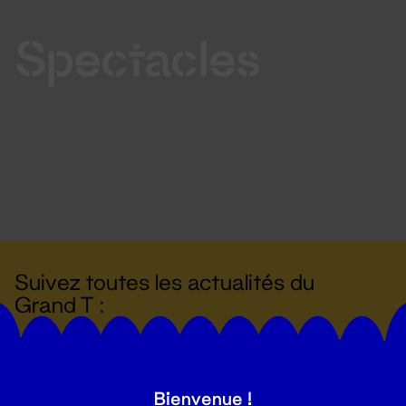
Spectacles
Suivez toutes les actualités du
Grand T :
S'inscrire
Bienvenue !