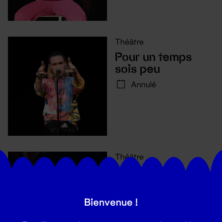
Théâtre
Pour un temps
sois peu
Annulé
Théâtre
Comment avouer
son amour quand
on ne sait pas le
Bienvenue !
mot pour le dire ?