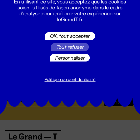
19 - 22 nov. 2024
En utilisant ce site, vous acceptez que les cookies
soient utilisés de façon anonyme dans le cadre
d'analyse pour améliorer votre expérience sur
leGrandT.fr.
OK, tout accepter
Tout refuser
Personnaliser
Suivez toutes les actualités du
Politique de confidentialité
Grand T :
S'inscrire