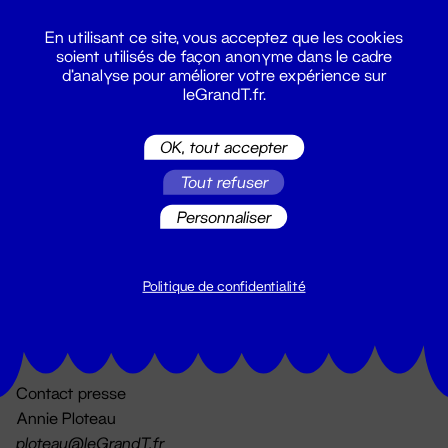
En utilisant ce site, vous acceptez que les cookies
soient utilisés de façon anonyme dans le cadre
d'analyse pour améliorer votre expérience sur
leGrandT.fr.
OK, tout accepter
Billetterie
Tout refuser
02 51 88 25 25
billetterie@leGrandT.fr
Personnaliser
Du lundi au vendredi 14h → 18h
🚨 Accueil physique impossible jusqu'à l'ouverture
Politique de confidentialité
Adresse postale uniquement :
19 rue Morand 44000 Nantes
Contact presse
Annie Ploteau
ploteau@leGrandT.fr