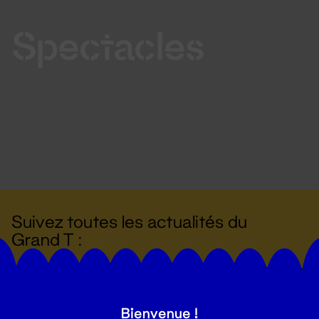
Spectacles
Suivez toutes les actualités du
Grand T :
S'inscrire
Bienvenue !