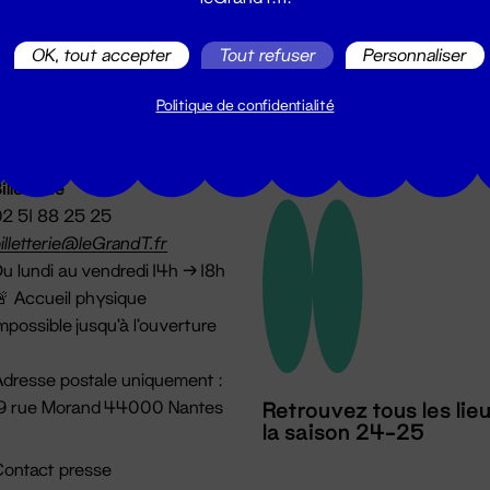
utes les actualités du Grand T :
OK, tout accepter
Tout refuser
Personnaliser
Politique de confidentialité
illetterie
2 51 88 25 25
illetterie@leGrandT.fr
u lundi au vendredi 14h → 18h
 Accueil physique
mpossible jusqu'à l'ouverture
dresse postale uniquement :
19 rue Morand 44000 Nantes
Retrouvez tous les lie
la saison 24-25
ontact presse