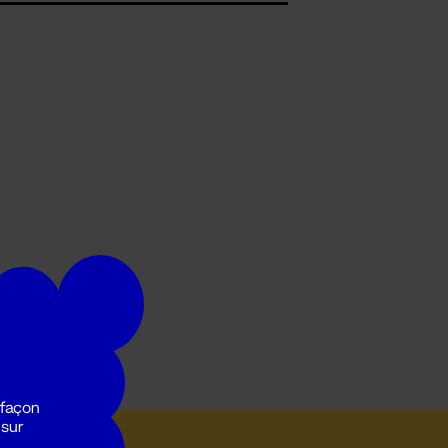
 façon
 sur