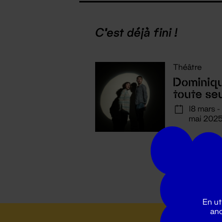
C'est déjà fini !
Théâtre
Dominiq
toute se
18 mars -
mai 202
En ut
ano