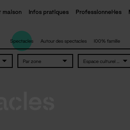
t maison
Infos pratiques
Professionnel·les
Spectacles
Autour des spectacles
100% famille
Par zone
Espace culturel Le Préambule
acles