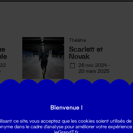
Théâtre
ue
Scarlett et
ule
Novak
 22
28 nov. 2024 -
5
20 mars 2025
Bienvenue !
ilisant ce site, vous acceptez que les cookies soient utilisés de
nyme dans le cadre d'analyse pour améliorer votre expérience
leGrandT.fr.