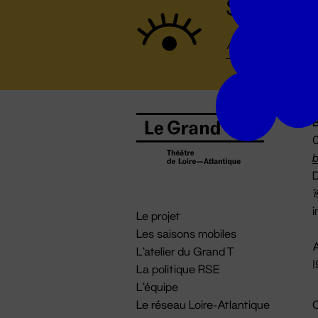
Suivez to
B
0
b
D

i
Le projet
Les saisons mobiles
A
L'atelier du Grand T
La politique RSE
L'équipe
Le réseau Loire-Atlantique
C