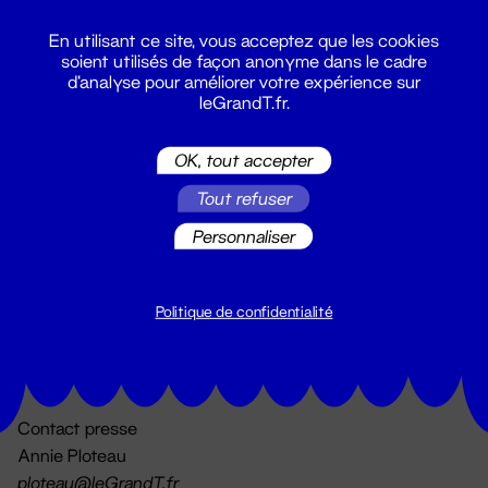
En utilisant ce site, vous acceptez que les cookies
soient utilisés de façon anonyme dans le cadre
d'analyse pour améliorer votre expérience sur
leGrandT.fr.
OK, tout accepter
Billetterie
Tout refuser
02 51 88 25 25
billetterie@leGrandT.fr
Personnaliser
Du lundi au vendredi 14h → 18h
🚨 Accueil physique impossible jusqu'à l'ouverture
Politique de confidentialité
Adresse postale uniquement :
19 rue Morand 44000 Nantes
Contact presse
Annie Ploteau
ploteau@leGrandT.fr