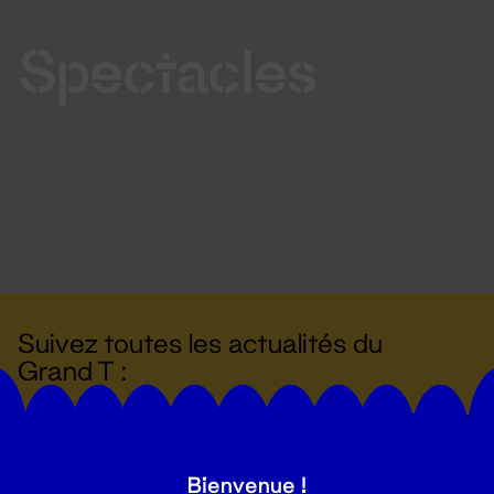
Spectacles
Suivez toutes les actualités du
Grand T :
S'inscrire
Bienvenue !