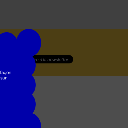
S'inscrire
à la newsletter
 façon
 sur