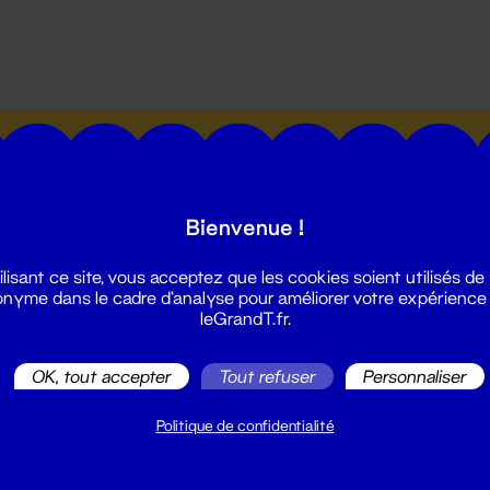
utes les actualités du Grand T :
Bienvenue !
ilisant ce site, vous acceptez que les cookies soient utilisés de
nyme dans le cadre d'analyse pour améliorer votre expérience
leGrandT.fr.
illetterie
2 51 88 25 25
OK, tout accepter
Tout refuser
Personnaliser
illetterie@leGrandT.fr
u lundi au vendredi 14h → 18h
Politique de confidentialité
 Accueil physique
mpossible jusqu'à l'ouverture