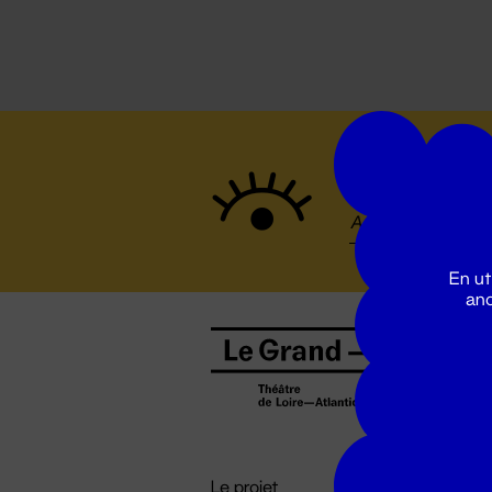
Suivez to
En ut
ano
B
0
b
D

i
Le projet