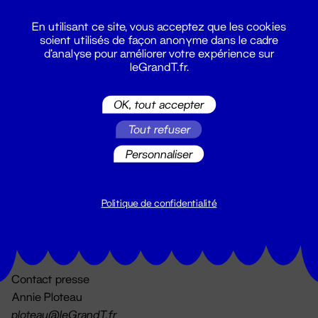
En utilisant ce site, vous acceptez que les cookies
soient utilisés de façon anonyme dans le cadre
d'analyse pour améliorer votre expérience sur
leGrandT.fr.
OK, tout accepter
Billetterie
Tout refuser
02 51 88 25 25
billetterie@leGrandT.fr
Personnaliser
Du lundi au vendredi 14h → 18h
🚨 Accueil physique impossible jusqu'à l'ouverture
Politique de confidentialité
Adresse postale uniquement :
19 rue Morand 44000 Nantes
Contact presse
Annie Ploteau
ploteau@leGrandT.fr