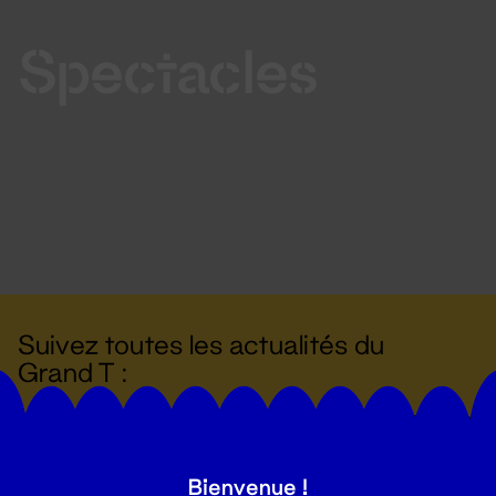
Spectacles
Suivez toutes les actualités du
Grand T :
S'inscrire
Bienvenue !