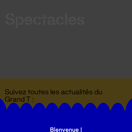
Spectacles
Suivez toutes les actualités du
Grand T :
S'inscrire
Bienvenue !