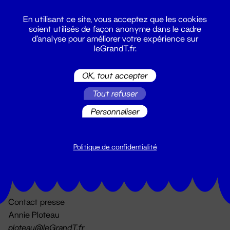
En utilisant ce site, vous acceptez que les cookies
soient utilisés de façon anonyme dans le cadre
d'analyse pour améliorer votre expérience sur
leGrandT.fr.
OK, tout accepter
Billetterie
Tout refuser
02 51 88 25 25
billetterie@leGrandT.fr
Personnaliser
Du lundi au vendredi 14h → 18h
🚨 Accueil physique impossible jusqu'à l'ouverture
Politique de confidentialité
Adresse postale uniquement :
19 rue Morand 44000 Nantes
Contact presse
Annie Ploteau
ploteau@leGrandT.fr