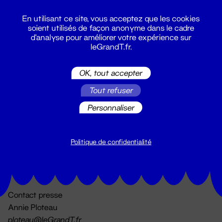
En utilisant ce site, vous acceptez que les cookies
soient utilisés de façon anonyme dans le cadre
d'analyse pour améliorer votre expérience sur
leGrandT.fr.
OK, tout accepter
Billetterie
Tout refuser
02 51 88 25 25
billetterie@leGrandT.fr
Personnaliser
Du lundi au vendredi 14h → 18h
🚨 Accueil physique impossible jusqu'à l'ouverture
Politique de confidentialité
Adresse postale uniquement :
19 rue Morand 44000 Nantes
Contact presse
Annie Ploteau
ploteau@leGrandT.fr