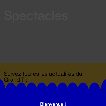
Spectacles
Suivez toutes les actualités du
Grand T :
S'inscrire
Bienvenue !