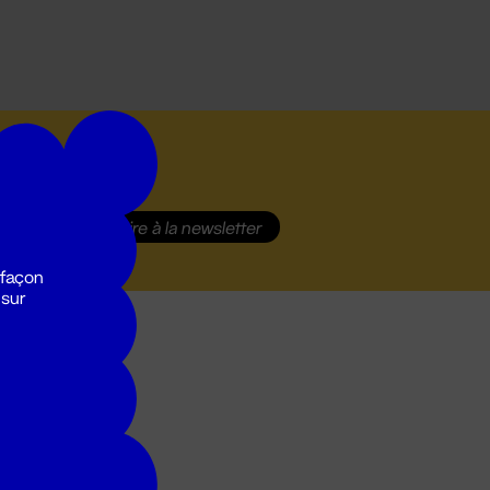
S'inscrire
à la newsletter
 façon
 sur