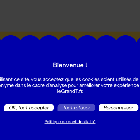
utes les actualités du Grand T :
Bienvenue !
ilisant ce site, vous acceptez que les cookies soient utilisés de
nyme dans le cadre d'analyse pour améliorer votre expérience
leGrandT.fr.
illetterie
2 51 88 25 25
OK, tout accepter
Tout refuser
Personnaliser
illetterie@leGrandT.fr
u lundi au vendredi 14h → 18h
Politique de confidentialité
 Accueil physique
mpossible jusqu'à l'ouverture