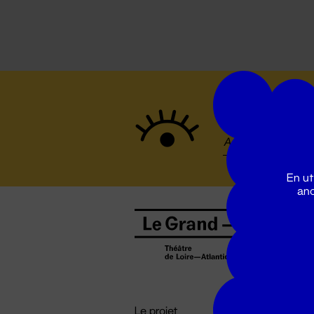
Suivez to
En ut
ano
B
0
b
D

i
Le projet