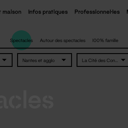
t maison
Infos pratiques
Professionnel·les
Spectacles
Autour des spectacles
100% famille
Nantes et agglo
La Cité des Congrès de Nantes
acles