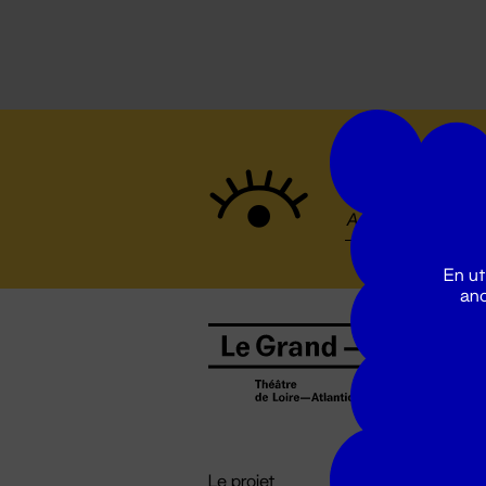
Suivez to
En ut
ano
B
0
b
D

i
Le projet