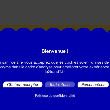
utes les actualités du Grand T :
Bienvenue !
ilisant ce site, vous acceptez que les cookies soient utilisés de
nyme dans le cadre d'analyse pour améliorer votre expérience
leGrandT.fr.
illetterie
2 51 88 25 25
OK, tout accepter
Tout refuser
Personnaliser
illetterie@leGrandT.fr
u lundi au vendredi 14h → 18h
Politique de confidentialité
 Accueil physique
mpossible jusqu'à l'ouverture