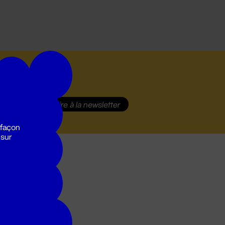
S'inscrire
à la newsletter
 façon
 sur