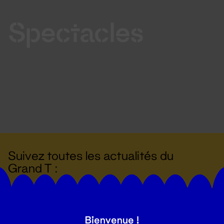
Spectacles
Suivez toutes les actualités du
Grand T :
S'inscrire
Bienvenue !