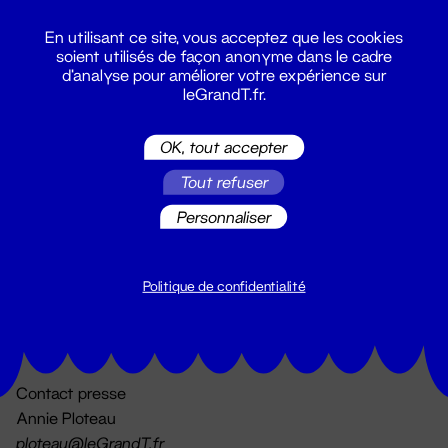
En utilisant ce site, vous acceptez que les cookies
soient utilisés de façon anonyme dans le cadre
d'analyse pour améliorer votre expérience sur
leGrandT.fr.
OK, tout accepter
Billetterie
Tout refuser
02 51 88 25 25
billetterie@leGrandT.fr
Personnaliser
Du lundi au vendredi 14h → 18h
🚨 Accueil physique impossible jusqu'à l'ouverture
Politique de confidentialité
Adresse postale uniquement :
19 rue Morand 44000 Nantes
Contact presse
Annie Ploteau
ploteau@leGrandT.fr