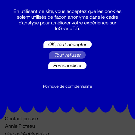
En utilisant ce site, vous acceptez que les cookies
soient utilisés de façon anonyme dans le cadre
d'analyse pour améliorer votre expérience sur
leGrandT.fr.
OK, tout accepter
Billetterie
Tout refuser
02 51 88 25 25
billetterie@leGrandT.fr
Personnaliser
Du lundi au vendredi 14h → 18h
🚨 Accueil physique impossible jusqu'à l'ouverture
Politique de confidentialité
Adresse postale uniquement :
19 rue Morand 44000 Nantes
Contact presse
Annie Ploteau
ploteau@leGrandT.fr