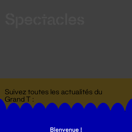
Spectacles
Suivez toutes les actualités du
Grand T :
S'inscrire
Bienvenue !