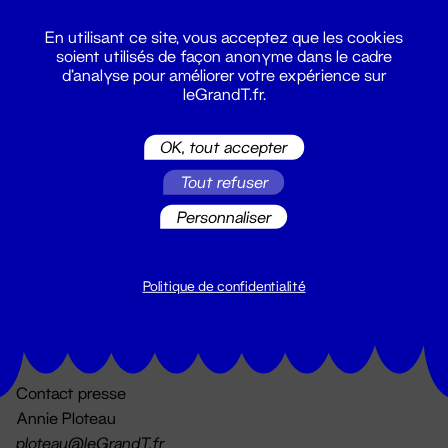
En utilisant ce site, vous acceptez que les cookies
soient utilisés de façon anonyme dans le cadre
d'analyse pour améliorer votre expérience sur
leGrandT.fr.
OK, tout accepter
Billetterie
Tout refuser
02 51 88 25 25
billetterie@leGrandT.fr
Personnaliser
Du lundi au vendredi 14h → 18h
🚨 Accueil physique impossible jusqu'à l'ouverture
Politique de confidentialité
Adresse postale uniquement :
19 rue Morand 44000 Nantes
Contact presse
Annie Ploteau
ploteau@leGrandT.fr