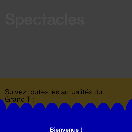
Spectacles
Suivez toutes les actualités du
Grand T :
S'inscrire
Bienvenue !