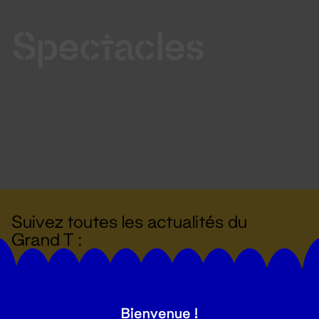
Spectacles
Suivez toutes les actualités du
Grand T :
S'inscrire
Bienvenue !