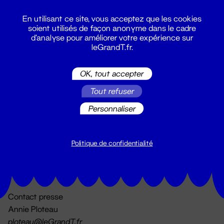
En utilisant ce site, vous acceptez que les cookies
soient utilisés de façon anonyme dans le cadre
d'analyse pour améliorer votre expérience sur
leGrandT.fr.
OK, tout accepter
Billetterie
Tout refuser
02 51 88 25 25
billetterie@leGrandT.fr
Personnaliser
Du lundi au vendredi 14h → 18h
🚨 Accueil physique impossible jusqu'à l'ouverture
Politique de confidentialité
Adresse postale uniquement :
19 rue Morand 44000 Nantes
Contact presse
Annie Ploteau
ploteau@leGrandT.fr