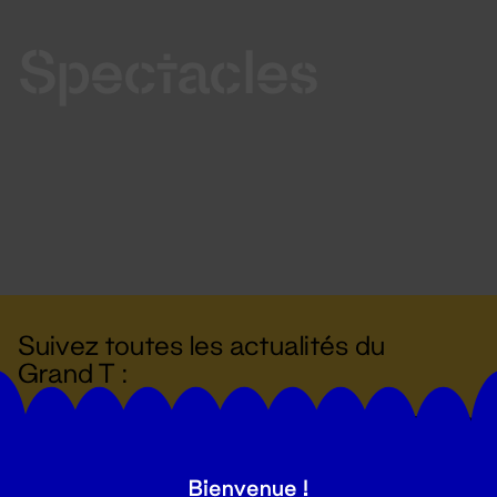
Spectacles
Suivez toutes les actualités du
Grand T :
S'inscrire
Bienvenue !