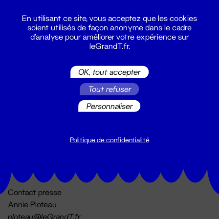
En utilisant ce site, vous acceptez que les cookies
soient utilisés de façon anonyme dans le cadre
d'analyse pour améliorer votre expérience sur
leGrandT.fr.
OK, tout accepter
Billetterie
Tout refuser
02 51 88 25 25
billetterie@leGrandT.fr
Personnaliser
Du lundi au vendredi 14h → 18h
🚨 Accueil physique impossible jusqu'à l'ouverture
Politique de confidentialité
Adresse postale uniquement :
19 rue Morand 44000 Nantes
Contact presse
Annie Ploteau
ploteau@leGrandT.fr