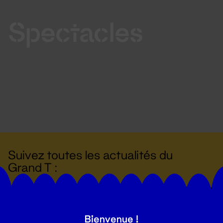
Spectacles
Suivez toutes les actualités du
Grand T :
S'inscrire
Bienvenue !