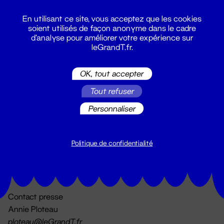
En utilisant ce site, vous acceptez que les cookies
soient utilisés de façon anonyme dans le cadre
d'analyse pour améliorer votre expérience sur
leGrandT.fr.
OK, tout accepter
Billetterie
Tout refuser
02 51 88 25 25
billetterie@leGrandT.fr
Personnaliser
Du lundi au vendredi 14h → 18h
🚨 Accueil physique impossible jusqu'à l'ouverture
Politique de confidentialité
Adresse postale uniquement :
19 rue Morand 44000 Nantes
Contact presse
Annie Ploteau
ploteau@leGrandT.fr