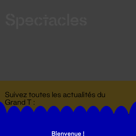
Spectacles
Suivez toutes les actualités du
Grand T :
S'inscrire
Bienvenue !