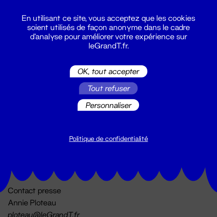
En utilisant ce site, vous acceptez que les cookies
soient utilisés de façon anonyme dans le cadre
d'analyse pour améliorer votre expérience sur
leGrandT.fr.
OK, tout accepter
Billetterie
Tout refuser
02 51 88 25 25
billetterie@leGrandT.fr
Personnaliser
Du lundi au vendredi 14h → 18h
🚨 Accueil physique impossible jusqu'à l'ouverture
Politique de confidentialité
Adresse postale uniquement :
19 rue Morand 44000 Nantes
Contact presse
Annie Ploteau
ploteau@leGrandT.fr