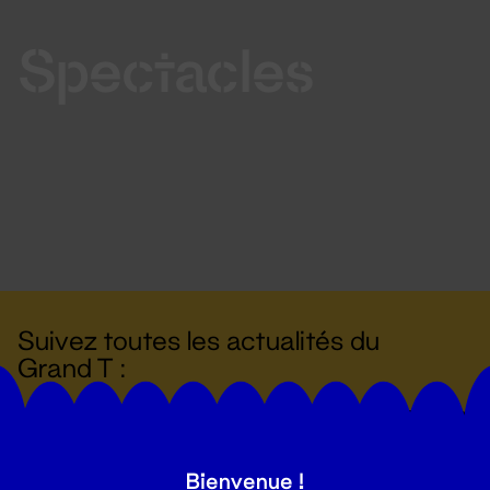
Spectacles
Suivez toutes les actualités du
Grand T :
S'inscrire
Bienvenue !