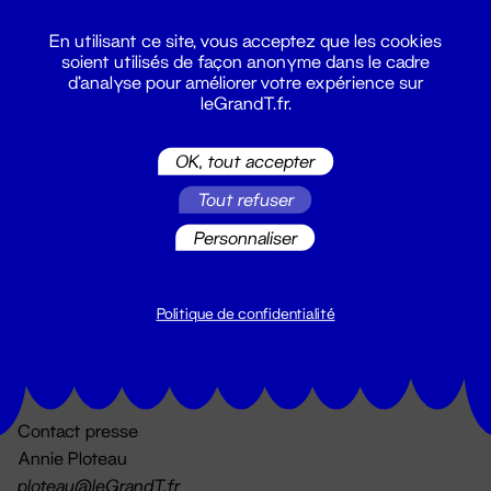
En utilisant ce site, vous acceptez que les cookies
soient utilisés de façon anonyme dans le cadre
d'analyse pour améliorer votre expérience sur
leGrandT.fr.
OK, tout accepter
Billetterie
Tout refuser
02 51 88 25 25
billetterie@leGrandT.fr
Personnaliser
Du lundi au vendredi 14h → 18h
🚨 Accueil physique impossible jusqu'à l'ouverture
Politique de confidentialité
Adresse postale uniquement :
19 rue Morand 44000 Nantes
Contact presse
Annie Ploteau
ploteau@leGrandT.fr