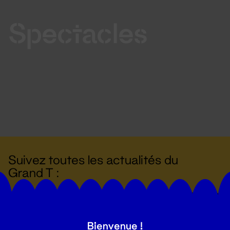
Spectacles
Suivez toutes les actualités du
Grand T :
S'inscrire
Bienvenue !