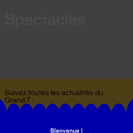
Spectacles
Suivez toutes les actualités du
Grand T :
S'inscrire
Bienvenue !