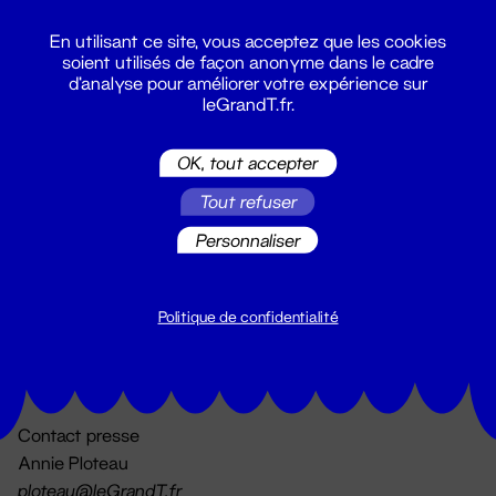
En utilisant ce site, vous acceptez que les cookies
soient utilisés de façon anonyme dans le cadre
d'analyse pour améliorer votre expérience sur
leGrandT.fr.
OK, tout accepter
Billetterie
Tout refuser
02 51 88 25 25
billetterie@leGrandT.fr
Personnaliser
Du lundi au vendredi 14h → 18h
🚨 Accueil physique impossible jusqu'à l'ouverture
Politique de confidentialité
Adresse postale uniquement :
19 rue Morand 44000 Nantes
Contact presse
Annie Ploteau
ploteau@leGrandT.fr