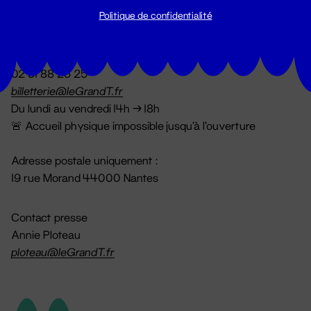
Politique de confidentialité
Billetterie
02 51 88 25 25
billetterie@leGrandT.fr
Du lundi au vendredi 14h → 18h
🚨 Accueil physique impossible jusqu'à l'ouverture
Adresse postale uniquement :
19 rue Morand 44000 Nantes
Contact presse
Annie Ploteau
ploteau@leGrandT.fr