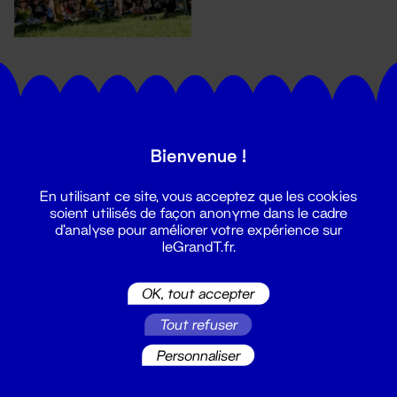
Bienvenue !
En utilisant ce site, vous acceptez que les cookies
Suivez toutes les actualités du
soient utilisés de façon anonyme dans le cadre
Grand T :
d'analyse pour améliorer votre expérience sur
leGrandT.fr.
S'inscrire
OK, tout accepter
Tout refuser
Personnaliser