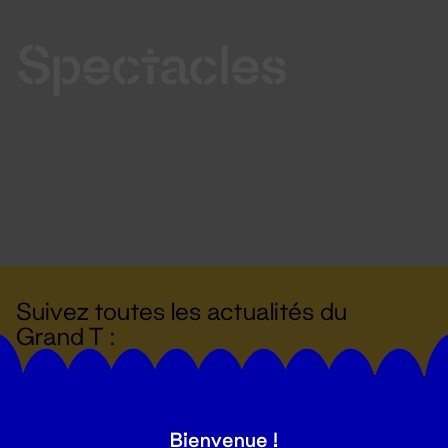
Spectacles
Suivez toutes les actualités du
Grand T :
S'inscrire
Bienvenue !