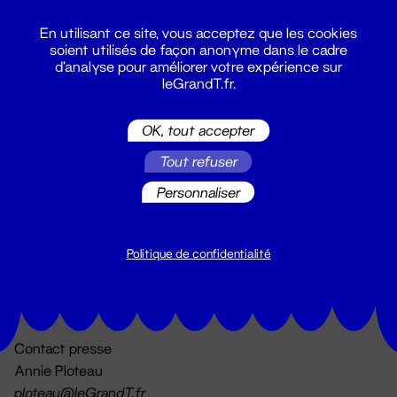
En utilisant ce site, vous acceptez que les cookies
soient utilisés de façon anonyme dans le cadre
d'analyse pour améliorer votre expérience sur
leGrandT.fr.
OK, tout accepter
Billetterie
Tout refuser
02 51 88 25 25
billetterie@leGrandT.fr
Personnaliser
Du lundi au vendredi 14h → 18h
🚨 Accueil physique impossible jusqu'à l'ouverture
Politique de confidentialité
Adresse postale uniquement :
19 rue Morand 44000 Nantes
Contact presse
Annie Ploteau
ploteau@leGrandT.fr