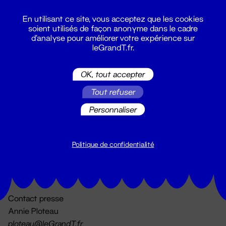
En utilisant ce site, vous acceptez que les cookies
soient utilisés de façon anonyme dans le cadre
d'analyse pour améliorer votre expérience sur
leGrandT.fr.
OK, tout accepter
Billetterie
Tout refuser
02 51 88 25 25
billetterie@leGrandT.fr
Personnaliser
Du lundi au vendredi 14h → 18h
🚨 Accueil physique impossible jusqu'à l'ouverture
Politique de confidentialité
Adresse postale uniquement :
19 rue Morand 44000 Nantes
Contact presse
Annie Ploteau
ploteau@leGrandT.fr