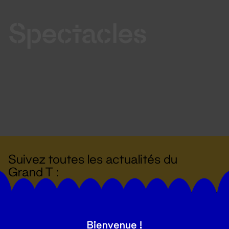
Spectacles
Suivez toutes les actualités du
Grand T :
S'inscrire
Bienvenue !