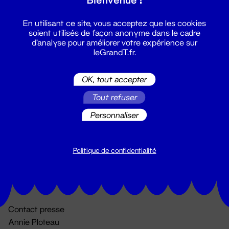
En utilisant ce site, vous acceptez que les cookies
soient utilisés de façon anonyme dans le cadre
d'analyse pour améliorer votre expérience sur
leGrandT.fr.
OK, tout accepter
Billetterie
Tout refuser
02 51 88 25 25
Personnaliser
billetterie@leGrandT.fr
Du lundi au vendredi 14h → 18h
🚨 Accueil physique impossible jusqu'à l'ouverture
Politique de confidentialité
Adresse postale uniquement :
19 rue Morand 44000 Nantes
Contact presse
Annie Ploteau