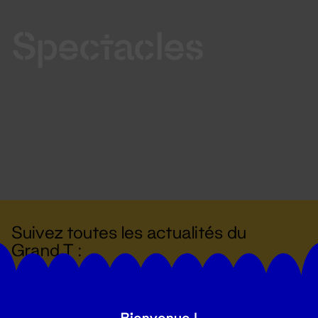
Spectacles
Suivez toutes les actualités du
Grand T :
S'inscrire
Bienvenue !