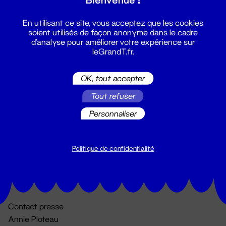
En utilisant ce site, vous acceptez que les cookies
soient utilisés de façon anonyme dans le cadre
d'analyse pour améliorer votre expérience sur
leGrandT.fr.
OK, tout accepter
Billetterie
Tout refuser
02 51 88 25 25
Personnaliser
billetterie@leGrandT.fr
Du lundi au vendredi 14h → 18h
🚨 Accueil physique impossible jusqu'à l'ouverture
Politique de confidentialité
Adresse postale uniquement :
19 rue Morand 44000 Nantes
Contact presse
Annie Ploteau