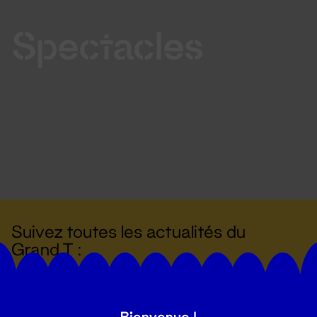
Spectacles
Suivez toutes les actualités du
Grand T :
S'inscrire
Bienvenue !