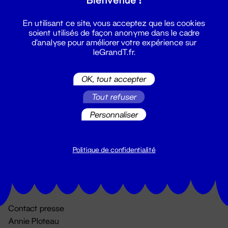
En utilisant ce site, vous acceptez que les cookies
soient utilisés de façon anonyme dans le cadre
d'analyse pour améliorer votre expérience sur
leGrandT.fr.
OK, tout accepter
Billetterie
Tout refuser
02 51 88 25 25
Personnaliser
billetterie@leGrandT.fr
Du lundi au vendredi 14h → 18h
🚨 Accueil physique impossible jusqu'à l'ouverture
Politique de confidentialité
Adresse postale uniquement :
19 rue Morand 44000 Nantes
Contact presse
Annie Ploteau