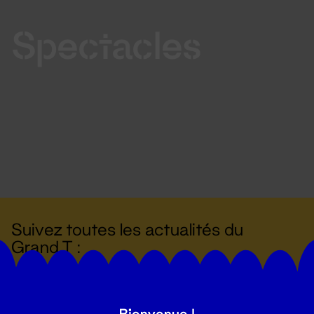
Spectacles
Suivez toutes les actualités du
Grand T :
S'inscrire
Bienvenue !