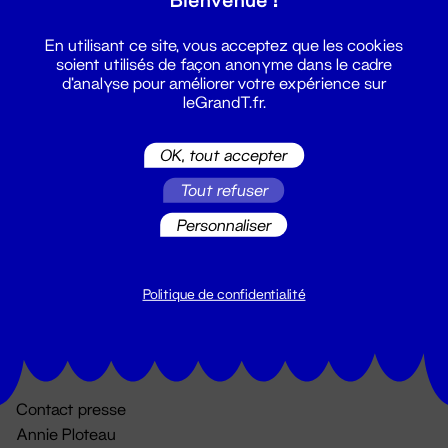
En utilisant ce site, vous acceptez que les cookies
soient utilisés de façon anonyme dans le cadre
d'analyse pour améliorer votre expérience sur
leGrandT.fr.
OK, tout accepter
Billetterie
Tout refuser
02 51 88 25 25
Personnaliser
billetterie@leGrandT.fr
Du lundi au vendredi 14h → 18h
🚨 Accueil physique impossible jusqu'à l'ouverture
Politique de confidentialité
Adresse postale uniquement :
19 rue Morand 44000 Nantes
Contact presse
Annie Ploteau