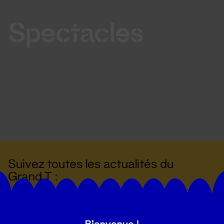
Spectacles
Suivez toutes les actualités du
Grand T :
S'inscrire
Bienvenue !