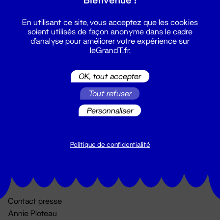
En utilisant ce site, vous acceptez que les cookies
soient utilisés de façon anonyme dans le cadre
d'analyse pour améliorer votre expérience sur
leGrandT.fr.
OK, tout accepter
Billetterie
Tout refuser
02 51 88 25 25
Personnaliser
billetterie@leGrandT.fr
Du lundi au vendredi 14h → 18h
🚨 Accueil physique impossible jusqu'à l'ouverture
Politique de confidentialité
Adresse postale uniquement :
19 rue Morand 44000 Nantes
Contact presse
Annie Ploteau