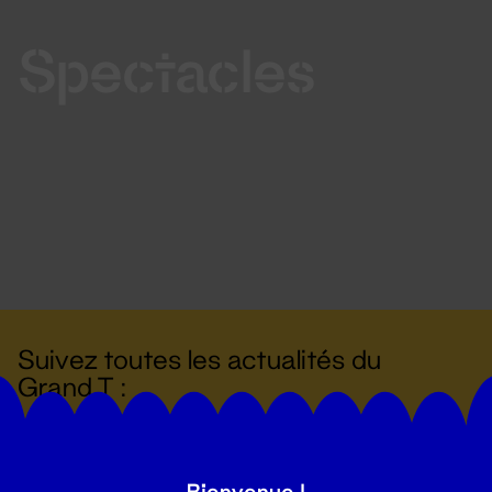
Spectacles
Suivez toutes les actualités du
Grand T :
S'inscrire
Bienvenue !