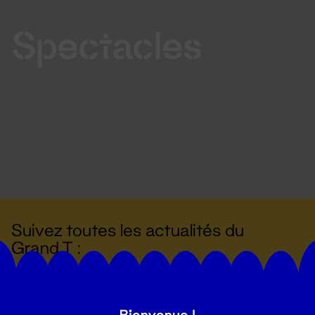
Spectacles
Suivez toutes les actualités du
Grand T :
S'inscrire
Bienvenue !