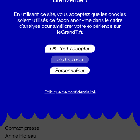
En utilisant ce site, vous acceptez que les cookies
soient utilisés de façon anonyme dans le cadre
d'analyse pour améliorer votre expérience sur
leGrandT.fr.
OK, tout accepter
Billetterie
Tout refuser
02 51 88 25 25
Personnaliser
billetterie@leGrandT.fr
Du lundi au vendredi 14h → 18h
🚨 Accueil physique impossible jusqu'à l'ouverture
Politique de confidentialité
Adresse postale uniquement :
19 rue Morand 44000 Nantes
Contact presse
Annie Ploteau