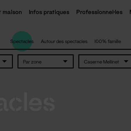
t maison
Infos pratiques
Professionnel·les
Spectacles
Autour des spectacles
100% famille
Par zone
Caserne Mellinet
acles