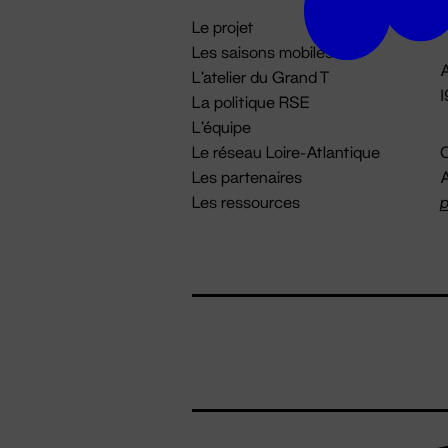
i
Le projet
Les saisons mobiles
A
L'atelier du Grand T
La politique RSE
L'équipe
Le réseau Loire-Atlantique
C
Les partenaires
A
Les ressources
p