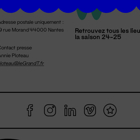
mpossible jusqu'à l'ouverture
dresse postale uniquement :
19 rue Morand 44000 Nantes
Retrouvez tous les lie
la saison 24-25
ontact presse
nnie Ploteau
loteau@leGrandT.fr