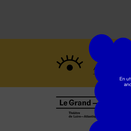
Suivez to
En ut
ano
B
0
b
D
