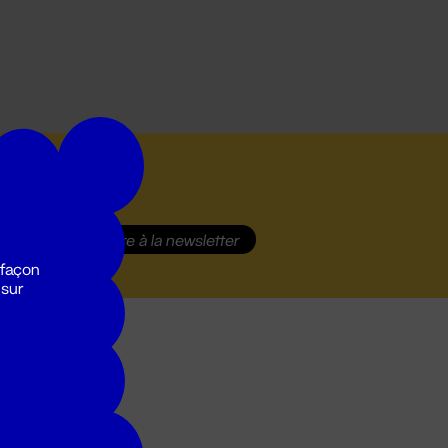
S'inscrire
à la newsletter
 façon
 sur