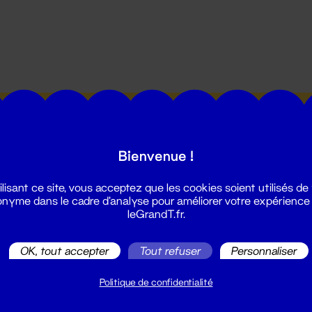
utes les actualités du Grand T :
Bienvenue !
ilisant ce site, vous acceptez que les cookies soient utilisés de
nyme dans le cadre d'analyse pour améliorer votre expérience
leGrandT.fr.
illetterie
OK, tout accepter
Tout refuser
Personnaliser
2 51 88 25 25
illetterie@leGrandT.fr
Politique de confidentialité
u lundi au vendredi 14h → 18h
 Accueil physique