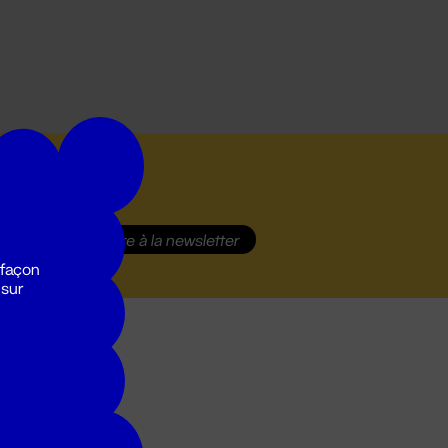
S'inscrire
à la newsletter
 façon
 sur