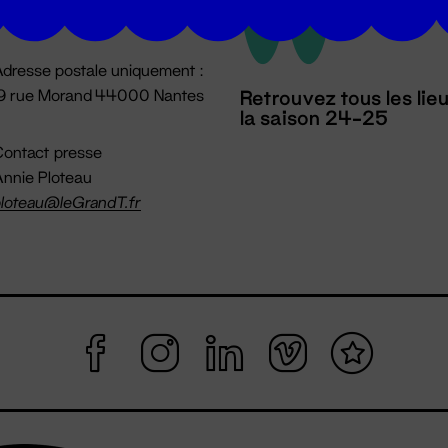
mpossible jusqu'à l'ouverture
dresse postale uniquement :
19 rue Morand 44000 Nantes
Retrouvez tous les lie
la saison 24-25
ontact presse
nnie Ploteau
loteau@leGrandT.fr