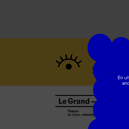
Suivez to
En ut
ano
B
0
b
D
