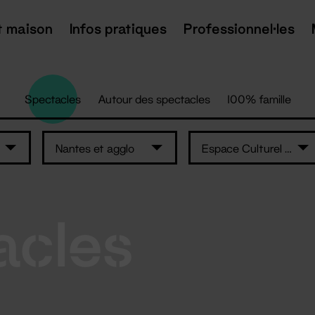
t maison
Infos pratiques
Professionnel·les
Spectacles
Autour des spectacles
100% famille
Nantes et agglo
Espace Culturel Sainte-Anne
acles