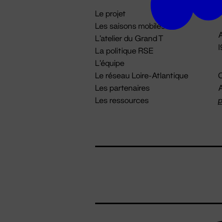
i
Le projet
Les saisons mobiles
A
L'atelier du Grand T
La politique RSE
L'équipe
Le réseau Loire-Atlantique
C
Les partenaires
A
Les ressources
p