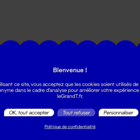
utes les actualités du Grand T :
Bienvenue !
ilisant ce site, vous acceptez que les cookies soient utilisés de
nyme dans le cadre d'analyse pour améliorer votre expérience
leGrandT.fr.
illetterie
OK, tout accepter
Tout refuser
Personnaliser
2 51 88 25 25
illetterie@leGrandT.fr
Politique de confidentialité
u lundi au vendredi 14h → 18h
 Accueil physique