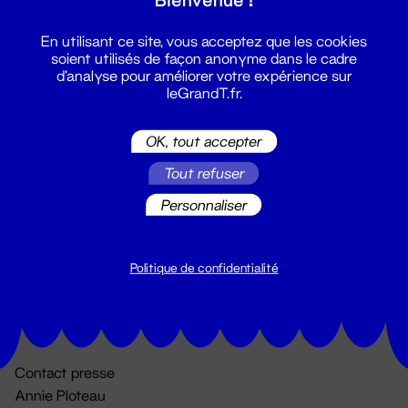
En utilisant ce site, vous acceptez que les cookies
soient utilisés de façon anonyme dans le cadre
d'analyse pour améliorer votre expérience sur
leGrandT.fr.
OK, tout accepter
Billetterie
Tout refuser
02 51 88 25 25
Personnaliser
billetterie@leGrandT.fr
Du lundi au vendredi 14h → 18h
🚨 Accueil physique impossible jusqu'à l'ouverture
Politique de confidentialité
Adresse postale uniquement :
19 rue Morand 44000 Nantes
Contact presse
Annie Ploteau