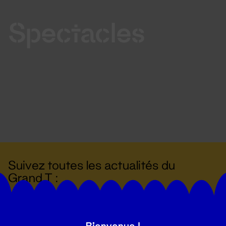
Spectacles
Suivez toutes les actualités du
Grand T :
S'inscrire
Bienvenue !