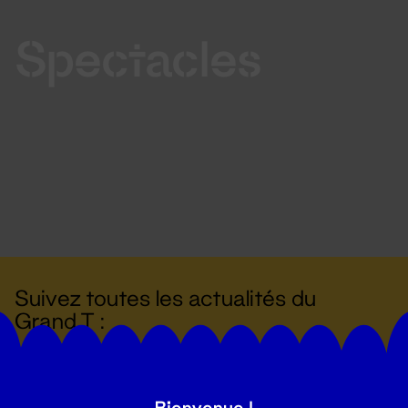
Spectacles
Suivez toutes les actualités du
Grand T :
S'inscrire
Bienvenue !