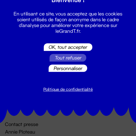
En utilisant ce site, vous acceptez que les cookies
soient utilisés de façon anonyme dans le cadre
d'analyse pour améliorer votre expérience sur
leGrandT.fr.
OK, tout accepter
Billetterie
Tout refuser
02 51 88 25 25
Personnaliser
billetterie@leGrandT.fr
Du lundi au vendredi 14h → 18h
🚨 Accueil physique impossible jusqu'à l'ouverture
Politique de confidentialité
Adresse postale uniquement :
19 rue Morand 44000 Nantes
Contact presse
Annie Ploteau