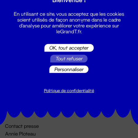
En utilisant ce site, vous acceptez que les cookies
soient utilisés de façon anonyme dans le cadre
d'analyse pour améliorer votre expérience sur
leGrandT.fr.
OK, tout accepter
Billetterie
Tout refuser
02 51 88 25 25
Personnaliser
billetterie@leGrandT.fr
Du lundi au vendredi 14h → 18h
🚨 Accueil physique impossible jusqu'à l'ouverture
Politique de confidentialité
Adresse postale uniquement :
19 rue Morand 44000 Nantes
Contact presse
Annie Ploteau