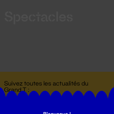
Spectacles
Suivez toutes les actualités du
Grand T :
S'inscrire
Bienvenue !