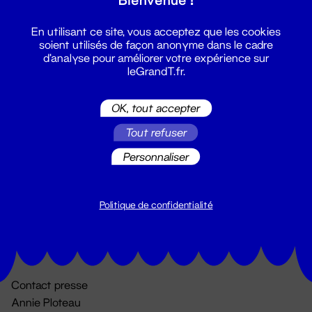
En utilisant ce site, vous acceptez que les cookies
soient utilisés de façon anonyme dans le cadre
d'analyse pour améliorer votre expérience sur
leGrandT.fr.
OK, tout accepter
Billetterie
Tout refuser
02 51 88 25 25
Personnaliser
billetterie@leGrandT.fr
Du lundi au vendredi 14h → 18h
🚨 Accueil physique impossible jusqu'à l'ouverture
Politique de confidentialité
Adresse postale uniquement :
19 rue Morand 44000 Nantes
Contact presse
Annie Ploteau