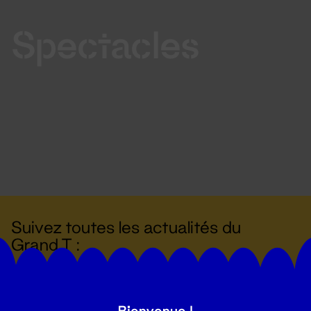
Spectacles
Suivez toutes les actualités du
Grand T :
S'inscrire
Bienvenue !