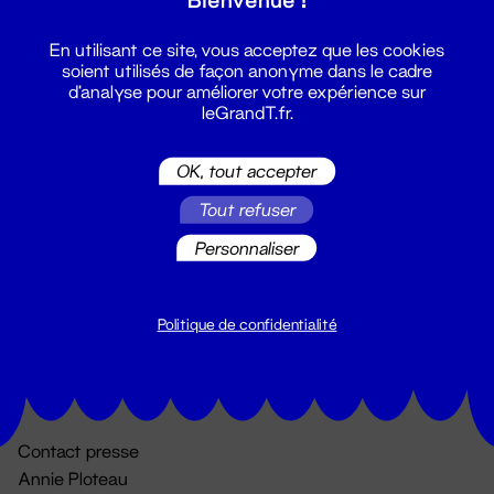
En utilisant ce site, vous acceptez que les cookies
soient utilisés de façon anonyme dans le cadre
d'analyse pour améliorer votre expérience sur
leGrandT.fr.
OK, tout accepter
Billetterie
Tout refuser
02 51 88 25 25
Personnaliser
billetterie@leGrandT.fr
Du lundi au vendredi 14h → 18h
🚨 Accueil physique impossible jusqu'à l'ouverture
Politique de confidentialité
Adresse postale uniquement :
19 rue Morand 44000 Nantes
Contact presse
Annie Ploteau