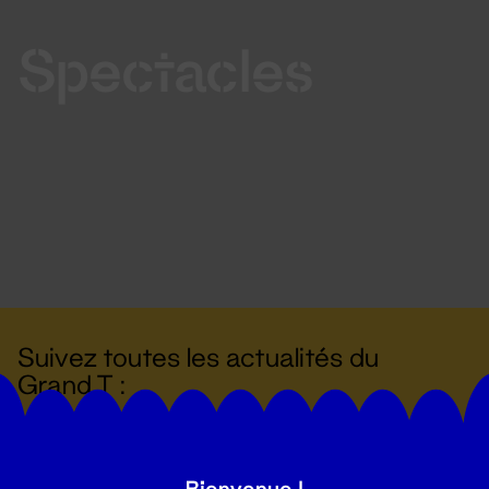
Spectacles
Suivez toutes les actualités du
Grand T :
S'inscrire
Bienvenue !