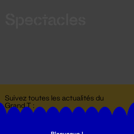
Spectacles
Suivez toutes les actualités du
Grand T :
S'inscrire
Bienvenue !