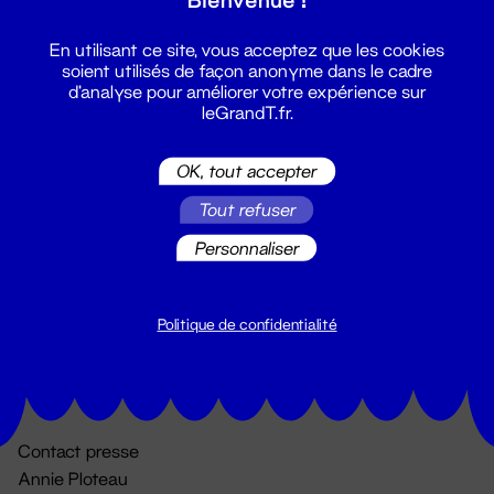
En utilisant ce site, vous acceptez que les cookies
soient utilisés de façon anonyme dans le cadre
d'analyse pour améliorer votre expérience sur
leGrandT.fr.
OK, tout accepter
Billetterie
Tout refuser
02 51 88 25 25
Personnaliser
billetterie@leGrandT.fr
Du lundi au vendredi 14h → 18h
🚨 Accueil physique impossible jusqu'à l'ouverture
Politique de confidentialité
Adresse postale uniquement :
19 rue Morand 44000 Nantes
Contact presse
Annie Ploteau